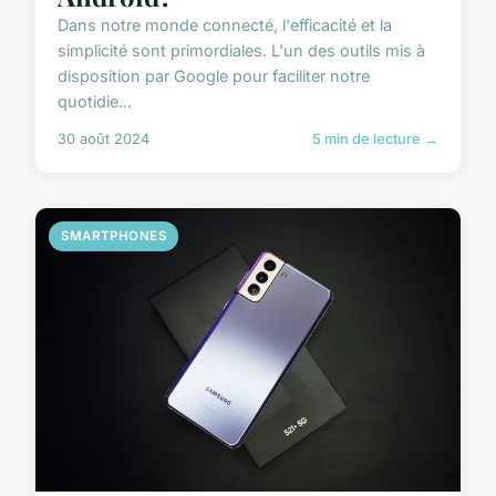
Dans notre monde connecté, l'efficacité et la
simplicité sont primordiales. L'un des outils mis à
disposition par Google pour faciliter notre
quotidie...
30 août 2024
5 min de lecture →
SMARTPHONES